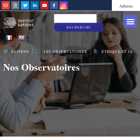
Adhérer
Grandes caus
Sapiens & Vous
RECHERCHE
SAPIENS
LES OBSERVATOIRES
ÉTHIQUE ET IA
Nos Observatoires