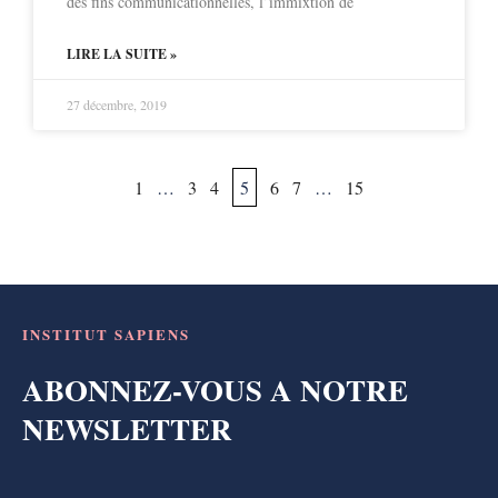
des fins communicationnelles, l’immixtion de
LIRE LA SUITE »
27 décembre, 2019
1
…
3
4
5
6
7
…
15
INSTITUT SAPIENS
ABONNEZ-VOUS A NOTRE
NEWSLETTER