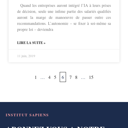
Quand les entreprises auront intégré l’IA à leurs prises
de décision, seule une infime partie des salariés qualifiés
auront la marge de manoeuvre de passer outre ces
recommandations. L’autonomie – se fixer à soi-même sa
propre loi – deviendra
LIRE LA SUITE »
11 juin, 2019
1
…
4
5
6
7
8
…
15
INSTITUT SAPIENS