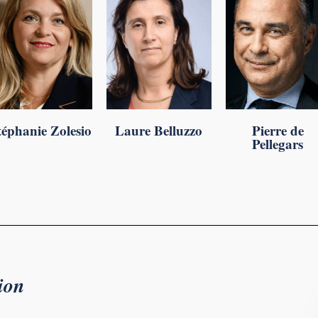
téphanie Zolesio
Laure Belluzzo
Pierre de
Pellegars
ion