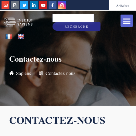
Adhérer
Grandes caus
Sapiens & Vous
RECHERCHE
Contactez-nous
Sapiens
Contactez-nous
CONTACTEZ-NOUS