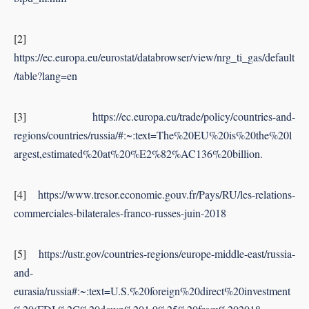
[2]
https://ec.europa.eu/eurostat/databrowser/view/nrg_ti_gas/default
/table?lang=en
[3]
https://ec.europa.eu/trade/policy/countries-and-
regions/countries/russia/#:~:text=The%20EU%20is%20the%20l
argest,estimated%20at%20%E2%82%AC136%20billion.
[4]
https://www.tresor.economie.gouv.fr/Pays/RU/les-relations-
commerciales-bilaterales-franco-russes-juin-2018
[5]
https://ustr.gov/countries-regions/europe-middle-east/russia-
and-
eurasia/russia#:~:text=U.S.%20foreign%20direct%20investment