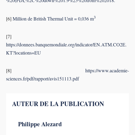
%20(FDI,%2C%20down%201.9%25%20from%202018.
3
[6]
Million de British Thermal Unit = 0,036 m
[7]
https://donnees.banquemondiale.org/indicator/EN.ATM.CO2E.
KT?locations=EU
[8]
https://www.academie-
sciences.fr/pdf/rapport/avis151113.pdf
AUTEUR DE LA PUBLICATION
Philippe Alezard