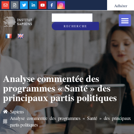
Adhérer
Grandes caus
Sapiens & Vous
RECHERCHE
Analyse commentée des
programmes « Santé » des
principaux partis politiques
Sapiens
Analyse commentée des programmes « Santé » des principaux
partis politiques