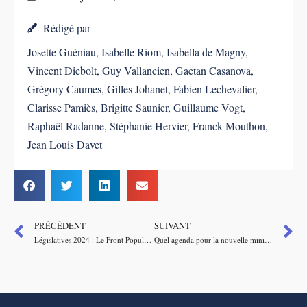
Rédigé par
Josette Guéniau
,
Isabelle Riom
,
Isabella de Magny
,
Vincent Diebolt
,
Guy Vallancien
,
Gaetan Casanova
,
Grégory Caumes
,
Gilles Johanet
,
Fabien Lechevalier
,
Clarisse Pamiès
,
Brigitte Saunier
,
Guillaume Vogt
,
Raphaël Radanne
,
Stéphanie Hervier
,
Franck Mouthon
,
Jean Louis Davet
PRÉCÉDENT
SUIVANT
Législatives 2024 : Le Front Populaire et le logement, l’analyse de l’Institut Sapiens
Quel agenda pour la nouvelle ministre de la Santé ?