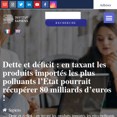
Adhérer
Grandes caus
Sapiens & Vous
RECHERCHE
Dette et déficit : en taxant les
produits importés les plus
polluants l’Etat pourrait
récupérer 80 milliards d’euros
!
Sapiens
Dette et déficit : en taxant les produits importés les plus polluants