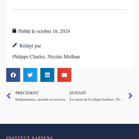
Publié le
octobre 18, 2024
Rédigé par
Philippe Charlez
,
Nicolas Meilhan
PRÉCÉDENT
SUIVANT
Indépendance, sécurité ou souveraineté énergétique : trois concepts différents qui peuvent se rejoindre
Le retour de la relique barbare : Pourquoi les cours de l’or sont-ils en train de flamber ?
INSTITUT SAPIENS