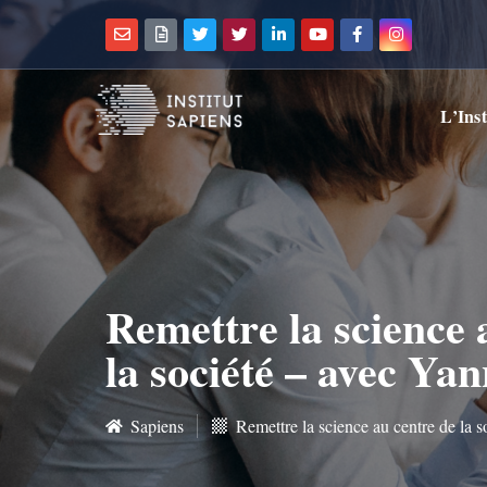
L’Inst
Remettre la science 
la société – avec Ya
Sapiens
Remettre la science au centre de la 