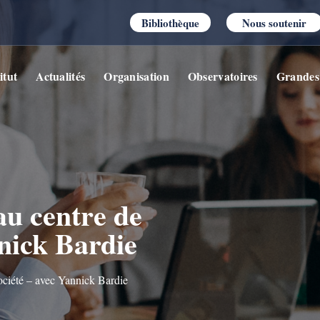
Bibliothèque
Nous soutenir
itut
Actualités
Organisation
Observatoires
Grandes
au centre de
nnick Bardie
société – avec Yannick Bardie