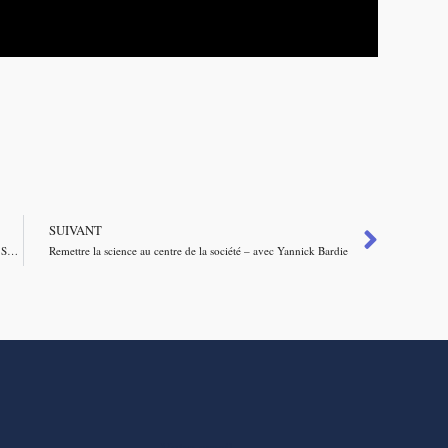
SUIVANT
Comment l’idéologie Woke change nos films et nos séries – avec Samuel Fitoussi
Remettre la science au centre de la société – avec Yannick Bardie