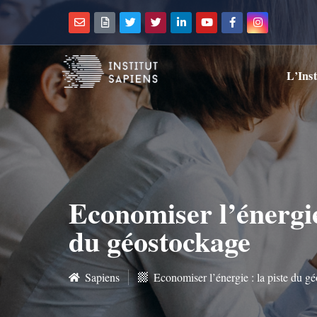
L’Inst
Economiser l’énergie 
du géostockage
Sapiens
Economiser l’énergie : la piste du g