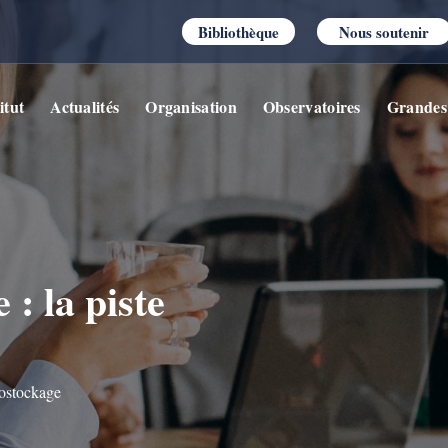
Bibliothèque
Nous soutenir
itut
Actualités
Organisation
Observatoires
Grandes
: la piste
éostockage