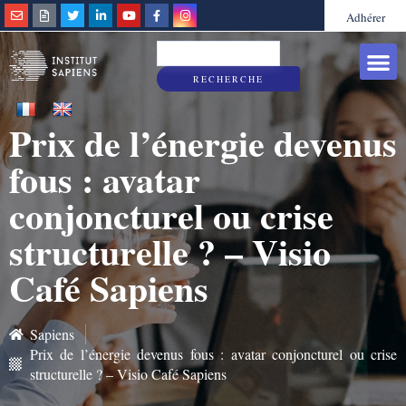
Adhérer
Grandes caus
Sapiens & Vous
RECHERCHE
Prix de l’énergie devenus
fous : avatar
conjoncturel ou crise
structurelle ? – Visio
Café Sapiens
Sapiens
Prix de l’énergie devenus fous : avatar conjoncturel ou crise
structurelle ? – Visio Café Sapiens