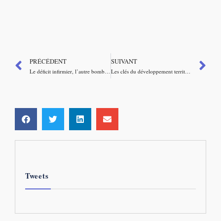
PRÉCÉDENT
SUIVANT
Le déficit infirmier, l’autre bombe sanitaire – Visio Café Sapiens
Les clés du développement territorial – avec Jean-Yves Heyer
Tweets