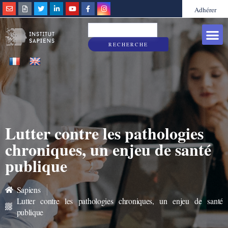
Adhérer
Grandes caus
Sapiens & Vous
RECHERCHE
Lutter contre les pathologies
chroniques, un enjeu de santé
publique
Sapiens
Lutter contre les pathologies chroniques, un enjeu de santé
publique