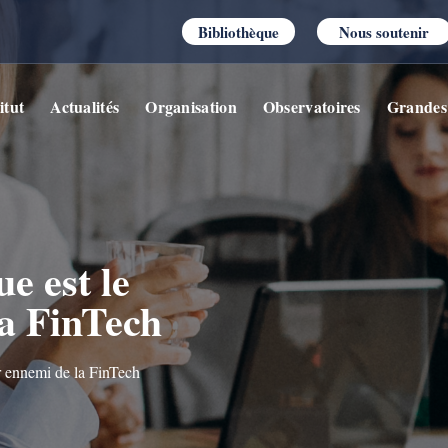
Bibliothèque
Nous soutenir
itut
Actualités
Organisation
Observatoires
Grandes
e est le
la FinTech
ur ennemi de la FinTech