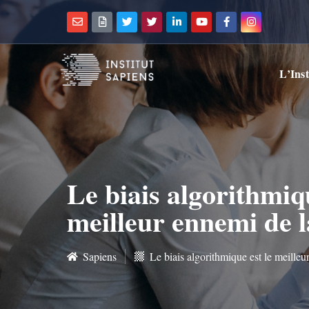
L’Inst
Le biais algorithmiqu
meilleur ennemi de 
Sapiens
Le biais algorithmique est le meille