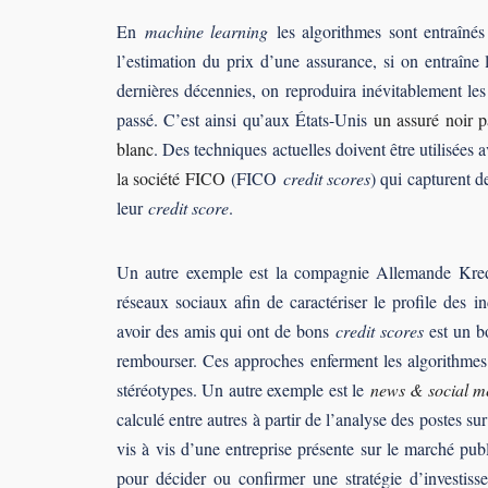
En
machine learning
les algorithmes sont entraîné
l’estimation du prix d’une assurance, si on entraîn
dernières décennies, on reproduira inévitablement les 
passé. C’est ainsi qu’aux États-Unis
un assuré noir p
blanc
. Des techniques actuelles doivent être utilisé
la société FICO
(FICO
credit scores
) qui capturent d
leur
credit score
.
Un autre exemple est la compagnie Allemande Kredit
réseaux sociaux afin de caractériser le profile des i
avoir des amis qui ont de bons
credit scores
est un bo
rembourser. Ces approches enferment les algorithmes 
stéréotypes. Un autre exemple est le
news & social me
calculé entre autres à partir de l’analyse des postes su
vis à vis d’une entreprise présente sur le marché publi
pour décider ou confirmer une stratégie d’investi