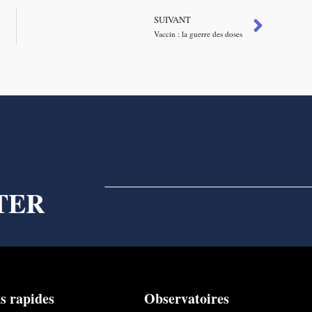
SUIVANT
Vaccin : la guerre des doses
TER
s rapides
Observatoires