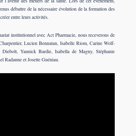
sur l’avenir des métiers de la santé. Lors de cet événement,
 venus débattre de la nécessaire évolution de la formation des
réer entre leurs activités.
nariat institutionnel avec Act Pharmacie, nous receverons de
 Charpentier, Lucien Bennatan, Isabelle Riom, Carine Wolf-
t Diebolt, Yannick Bardie, Isabella de Magny, Stéphanie
el Radanne et Josette Guéniau.