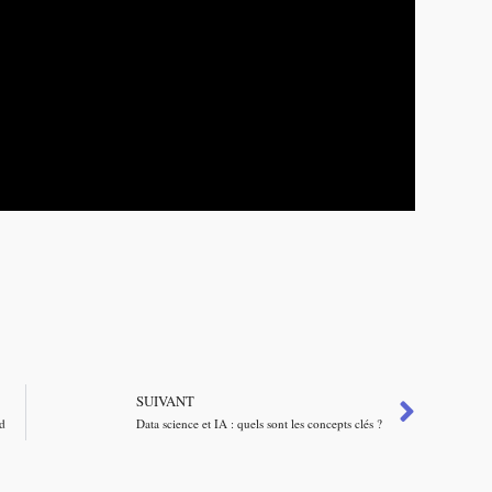
SUIVANT
nd
Data science et IA : quels sont les concepts clés ?