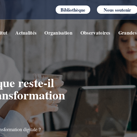
Bibliothèque
Nous soutenir
itut
Actualités
Organisation
Observatoires
Grandes
ue reste-il
ansformation
nsformation digitale ?