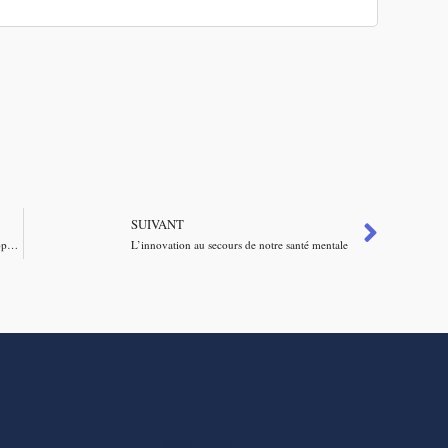
SUIVANT
La « super ligue », révélatrice des contradictions du football européen
L’innovation au secours de notre santé mentale