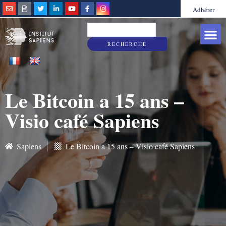
Adhérer
Grandes caus
Sapiens & Vous
RECHERCHE
Le Bitcoin a 15 ans –
Visio café Sapiens
Sapiens
Le Bitcoin a 15 ans – Visio café Sapiens