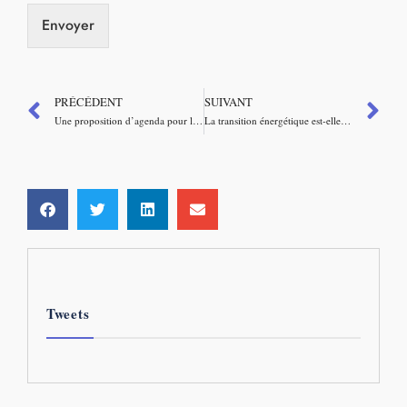
Envoyer
PRÉCÉDENT
SUIVANT
Une proposition d’agenda pour la Ministre du Travail – Visio café Sapiens
La transition énergétique est-elle soutenable ? – Visio café Sapiens
Tweets