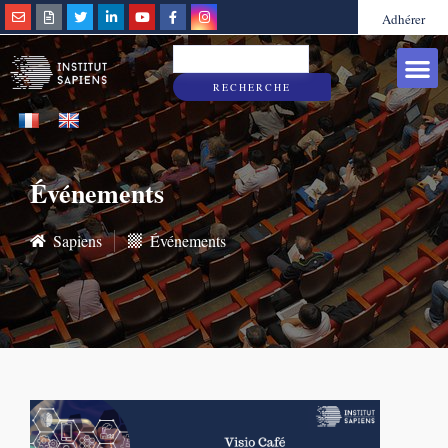
Adhérer
Grandes caus
Sapiens & Vous
RECHERCHE
Événements
Sapiens
Événements