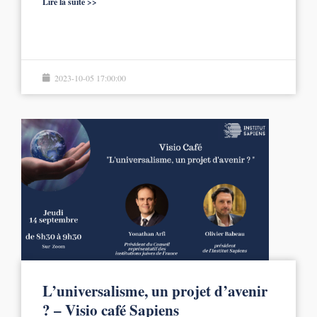
Lire la suite >>
2023-10-05 17:00:00
L’universalisme, un projet d’avenir
? – Visio café Sapiens