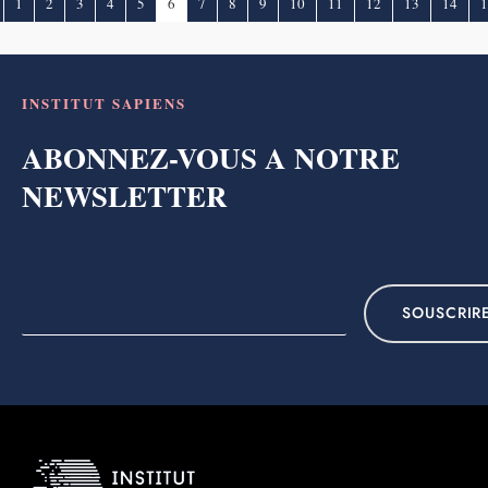
1
2
3
4
5
6
7
8
9
10
11
12
13
14
1
INSTITUT SAPIENS
ABONNEZ-VOUS A NOTRE
NEWSLETTER
SOUSCRIR